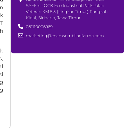
SAFE n LOCK Eco Industrial Park Jalan
an
Veteran KM 5.5 (Lingkar Timur) Rangkah
uk
Kidul, Sidoarjo, Jawa Timur
PT
081110006969
h
marketing@enamsembilanfarma.com
k
,
al
si
ng
ng