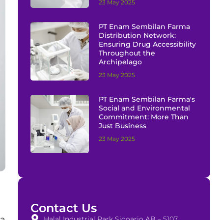
23 May 2025
PT Enam Sembilan Farma
Distribution Network:
Ensuring Drug Accessibility
Throughout the
Archipelago
23 May 2025
PT Enam Sembilan Farma's
Social and Environmental
Commitment: More Than
Just Business
23 May 2025
Contact Us
ja
Halal Industrial Park Sidoarjo AB – 5107