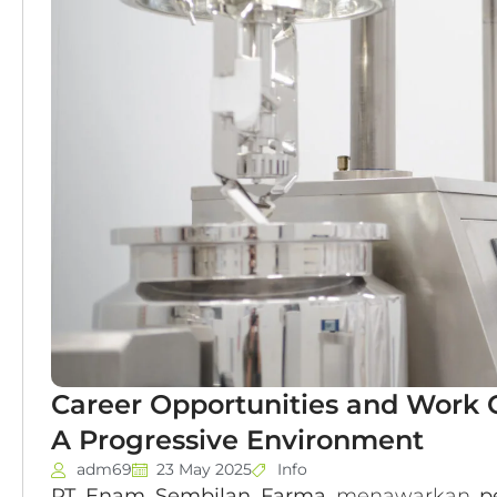
Career Opportunities and Work 
A Progressive Environment
adm69
23 May 2025
Info
PT Enam Sembilan Farma
menawarkan
p