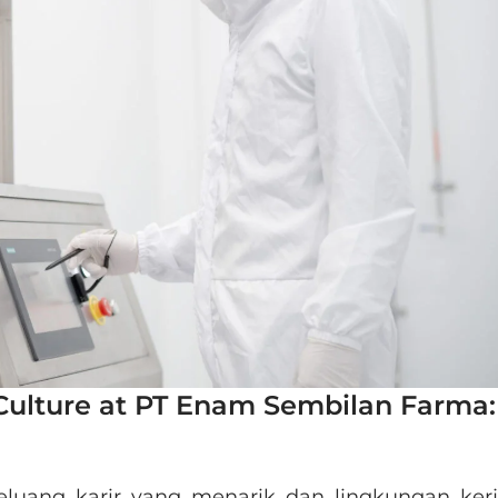
Culture at PT Enam Sembilan Farma:
eluang karir yang menarik dan lingkungan ker